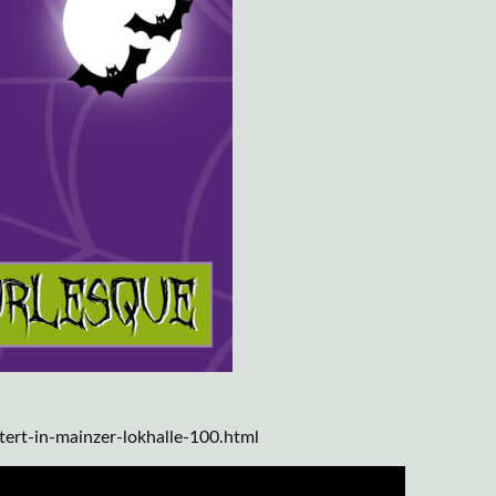
ert-in-mainzer-lokhalle-100.html