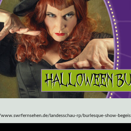
//www.swrfernsehen.de/landesschau-rp/burlesque-show-begeist